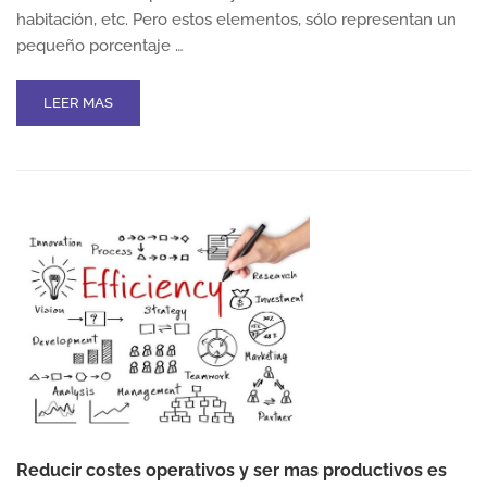
habitación, etc. Pero estos elementos, sólo representan un
pequeño porcentaje …
READ
LEER MAS
MORE
ABOUT
CÓMO
MEJORAR
LA
EXPERIENCIA
DEL
CLIENTE
EN
EL
NEGOCIO
DE
LA
HOSTELERÍA
Reducir costes operativos y ser mas productivos es