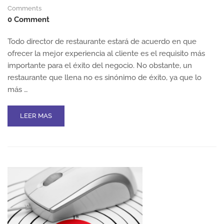
Comments
0 Comment
Todo director de restaurante estará de acuerdo en que
ofrecer la mejor experiencia al cliente es el requisito más
importante para el éxito del negocio. No obstante, un
restaurante que llena no es sinónimo de éxito, ya que lo
más …
READ
LEER MAS
MORE
ABOUT
EL
LISTADO
DE
GESTIÓN
DEL
DIRECTOR
DE
RESTAURANTE