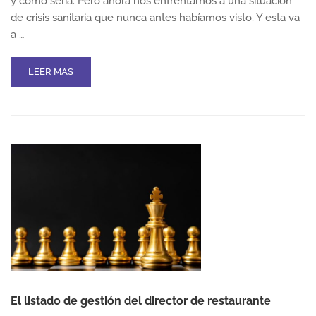
y cómo sería. Pero ahora nos enfrentamos a una situación
de crisis sanitaria que nunca antes habíamos visto. Y esta va
a …
READ
LEER MAS
MORE
ABOUT
CÓMO
ENFRENTARSE
A
LA
RECESIÓN
El listado de gestión del director de restaurante