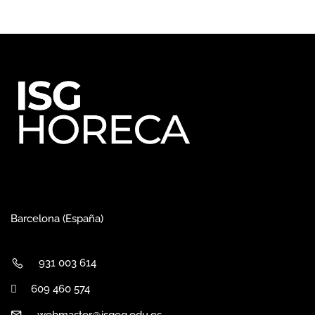
Barcelona (España)
931 003 614
609 460 574
webmaster@isgeg.edu.es