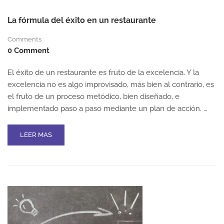
La fórmula del éxito en un restaurante
Comments
0 Comment
El éxito de un restaurante es fruto de la excelencia. Y la
excelencia no es algo improvisado, más bien al contrario, es
el fruto de un proceso metódico, bien diseñado, e
implementado paso a paso mediante un plan de acción. …
READ
LEER MAS
MORE
ABOUT
LA
FÓRMULA
DEL
ÉXITO
EN
UN