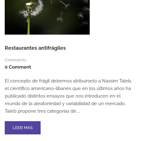
ES
UNA
CUESTIÓN
DE
PROCESOS
Restaurantes antifrágiles
Comments
0 Comment
El concepto de frágil debemos atribuírselo a Nassim Taleb,
el científico americano-libanés que en los últimos años ha
publicado distintos ensayos que nos introducen en el
mundo de la aleatoriedad y variabilidad de un mercado.
Taleb propone tres categorías de …
READ
LEER MAS
MORE
ABOUT