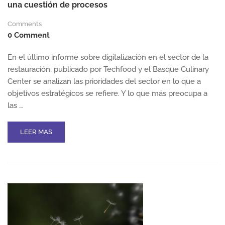
una cuestión de procesos
Comments
0 Comment
En el último informe sobre digitalización en el sector de la
restauración, publicado por Techfood y el Basque Culinary
Center se analizan las prioridades del sector en lo que a
objetivos estratégicos se refiere. Y lo que más preocupa a
las …
READ
LEER MAS
MORE
ABOUT
REDUCIR
COSTES
OPERATIVOS
Y
SER
MAS
PRODUCTIVOS