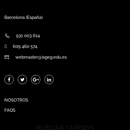
Barcelona (España)
931 003 614
609 460 574
webmaster@isgeg.edu.es
NOSOTROS
FAQS
BUSCAR CURSOS